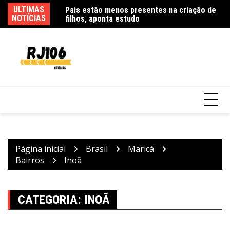
Ir
rêmio de R$ 164
ULTIMAS
Pais estão menos presentes na criação de
C
para
NOTÍCIAS
filhos, aponta estudo
he
o
conteúdo
Página inicial
Brasil
Maricá
Bairros
Inoã
CATEGORIA:
INOÃ