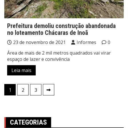
Prefeitura demoliu construção abandonada
no loteamento Chácaras de Inoã
23 de novembro de 2021
Informes
0
Área de mais de 2 mil metros quadrados vai virar
espaço de lazer e convivência
Leia mais
Paginação
1
2
3
de
posts
CATEGORIAS