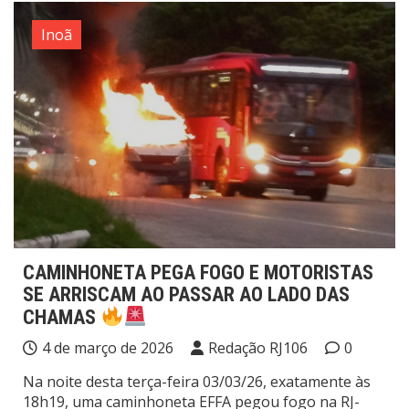
Inoã
CAMINHONETA PEGA FOGO E MOTORISTAS
SE ARRISCAM AO PASSAR AO LADO DAS
CHAMAS
4 de março de 2026
Redação RJ106
0
Na noite desta terça-feira 03/03/26, exatamente às
18h19, uma caminhoneta EFFA pegou fogo na RJ-