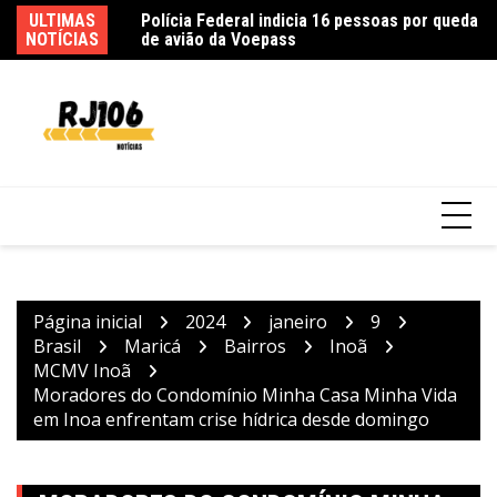
Ir
ULTIMAS
Fe
para
NOTÍCIAS
ca
o
conteúdo
Incêndio em fábrica em Itaquaquecetuba é
extinto após 33 horas
Página inicial
2024
janeiro
9
Brasil
Maricá
Bairros
Inoã
MCMV Inoã
Moradores do Condomínio Minha Casa Minha Vida
em Inoa enfrentam crise hídrica desde domingo