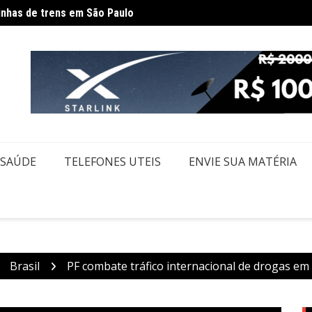
Gover
dam rotina por causa de greve da CPTM
SAÚDE
TELEFONES UTEIS
ENVIE SUA MATÉRIA
Brasil
PF combate tráfico internacional de drogas em