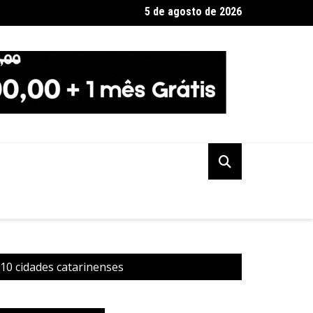
5 de agosto de 2026
no de SP diz que não haverá demissões de funcionários da CPTM
 10 cidades catarinenses