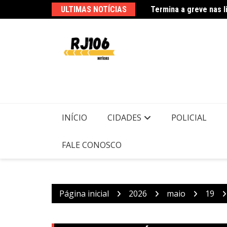
Ir
ULTIMAS NOTÍCIAS
para
o
conteúdo
Usuários de trens mu
INÍCIO
CIDADES
POLICIAL
FALE CONOSCO
Página inicial
2026
maio
19