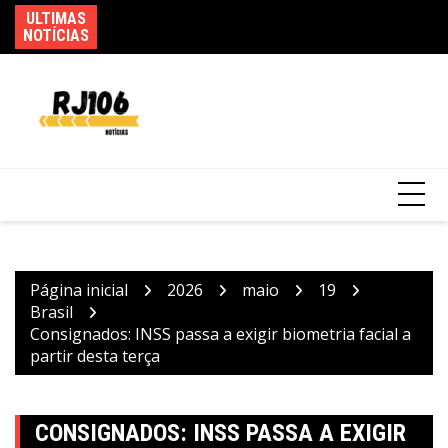
Ir
ULTIMAS
In
para
NOTÍCIAS
ex
o
Polícia Federal indicia 16 pessoas por queda
conteúdo
de avião da Voepass
Página inicial
2026
maio
19
Brasil
Consignados: INSS passa a exigir biometria facial a
partir desta terça
CONSIGNADOS: INSS PASSA A EXIGIR