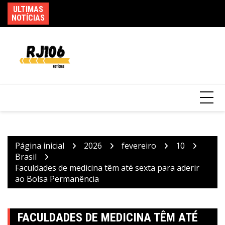
Ir
ULTIMAS
Ma
Federação PSOL-Rede oficializa apoio à
para
NOTÍCIAS
em
candidatura de Lula à reeleição
o
conteúdo
Página inicial
2026
fevereiro
10
Brasil
Faculdades de medicina têm até sexta para aderir
ao Bolsa Permanência
FACULDADES DE MEDICINA TÊM ATÉ