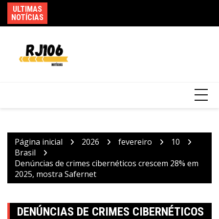
Ir
ULTIMAS
Po
para
Saiba quando será o recesso de fim de ano
NOTÍCIAS
de
para servidores públicos
o
conteúdo
Página inicial
2026
fevereiro
10
Brasil
Denúncias de crimes cibernéticos crescem 28% em
2025, mostra Safernet
DENÚNCIAS DE CRIMES CIBERNÉTICOS