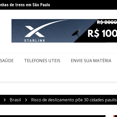
Gover
dam rotina por causa de greve da CPTM
SAÚDE
TELEFONES UTEIS
ENVIE SUA MATÉRIA
Brasil
Risco de deslizamento põe 30 cidades pauli