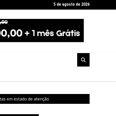
5 de agosto de 2026
no de SP diz que não haverá demissões de funcionários da CPTM
stas em estado de atenção