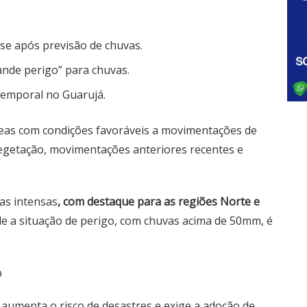
ise após previsão de chuvas.
ande perigo” para chuvas.
 temporal no Guarujá.
reas com condições favoráveis a movimentações de
egetação, movimentações anteriores recentes e
as intensas
, com destaque para as regiões Norte e
de a situação de perigo, com chuvas acima de 50mm, é
p
aumenta o risco de desastres e exige a adoção de