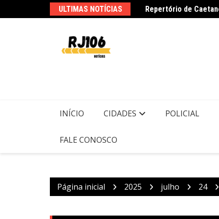
Ir
ULTIMAS NOTÍCIAS
Repertório de Caetan
para
o
conteúdo
PMs detêm motorista 
INÍCIO
CIDADES
POLICIAL
FALE CONOSCO
Página inicial
2025
julho
24