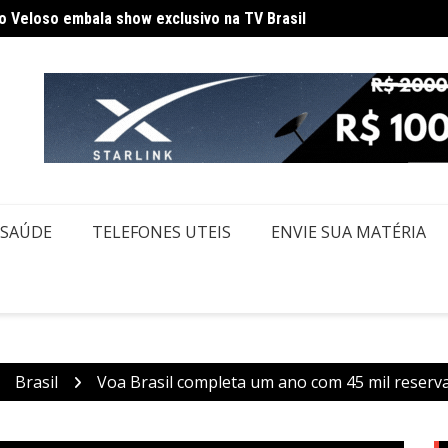
o Veloso embala show exclusivo na TV Brasil
Saiba 
de ônibus em SP após desentendimento no trânsito
SAÚDE
TELEFONES UTEIS
ENVIE SUA MATÉRIA
Brasil
Voa Brasil completa um ano com 45 mil reser