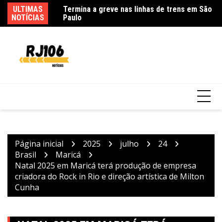
Ir
ULTIMAS
Go
para
NOTÍCIAS
d
o
conteúdo
Usuários de trens mudam rotina por causa
de greve da CPTM
Página inicial
2025
julho
24
Brasil
Maricá
Natal 2025 em Maricá terá produção de empresa
criadora do Rock in Rio e direção artística de Milton
Cunha