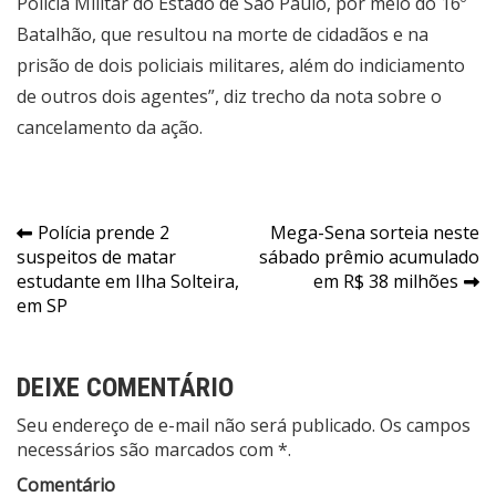
Polícia Militar do Estado de São Paulo, por meio do 16º
Batalhão, que resultou na morte de cidadãos e na
prisão de dois policiais militares, além do indiciamento
de outros dois agentes”, diz trecho da nota sobre o
cancelamento da ação.
Navegação
Polícia prende 2
Mega-Sena sorteia neste
suspeitos de matar
sábado prêmio acumulado
de
estudante em Ilha Solteira,
em R$ 38 milhões
Post
em SP
DEIXE COMENTÁRIO
Seu endereço de e-mail não será publicado. Os campos
necessários são marcados com *.
Comentário