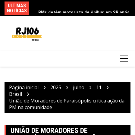
Ir
eloso embala show
ULTIMAS
PMs detêm motorista de ônibus em SP após
Sa
para
NOTÍCIAS
desentendimento no trânsito
pa
o
conteúdo
Página inicial
2025
julho
11
Brasil
União de Moradores de Paraisópolis critica ação da
PM na comunidade
UNIÃO DE MORADORES DE