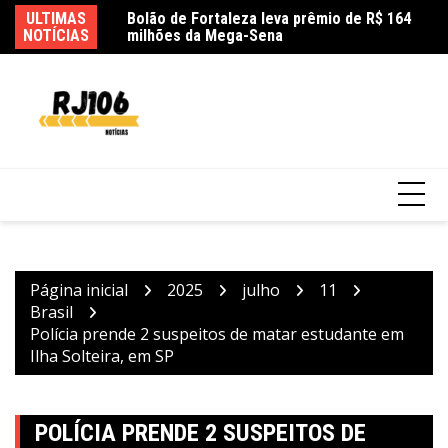
Ir
ULTIMAS
C
para
NOTÍCIAS
he
o
conteúdo
Pais estão menos presentes na criação de
filhos, aponta estudo
Página inicial
2025
julho
11
Brasil
Polícia prende 2 suspeitos de matar estudante em
Ilha Solteira, em SP
POLÍCIA PRENDE 2 SUSPEITOS DE