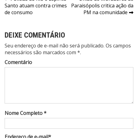
Navegação
Santo atuam contra crimes
Paraisópolis critica ação da
de
de consumo
PM na comunidade
Post
DEIXE COMENTÁRIO
Seu endereço de e-mail não será publicado. Os campos
necessários são marcados com *.
Comentário
Nome Completo *
Endereço de e-mail*