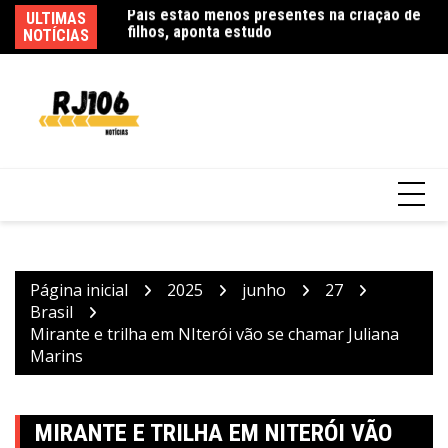
Ir
ULTIMAS
M
para
NOTÍCIAS
1
o
conteúdo
Colombianas que morreram na queda de
helicóptero eram avó, mãe e filha
Página inicial
2025
junho
27
Brasil
Mirante e trilha em NIterói vão se chamar Juliana
Marins
MIRANTE E TRILHA EM NITERÓI VÃO