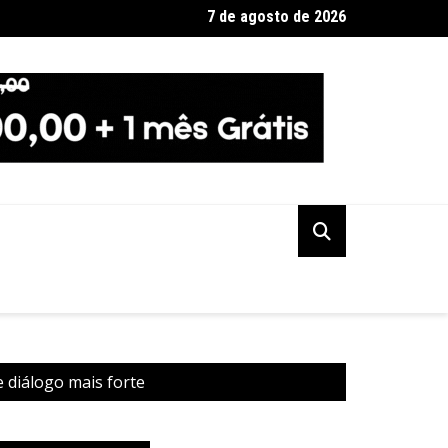
7 de agosto de 2026
ção PSOL-Rede oficializa apoio à candidatura de Lula à reeleiçã
 e diálogo mais forte