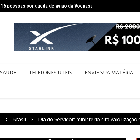
Federa
m Itaquaquecetuba é extinto após 33 horas
SAÚDE
TELEFONES UTEIS
ENVIE SUA MATÉRIA
8
Brasil
Dia do Servidor: ministério cita valorização