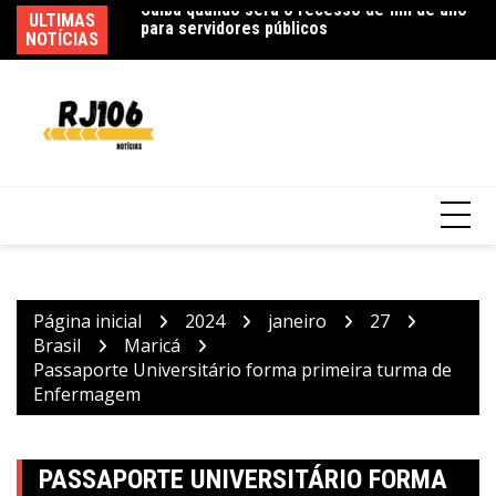
Ir
ULTIMAS
In
para
NOTÍCIAS
ex
o
Polícia Federal indicia 16 pessoas por queda
conteúdo
de avião da Voepass
Página inicial
2024
janeiro
27
Brasil
Maricá
Passaporte Universitário forma primeira turma de
Enfermagem
PASSAPORTE UNIVERSITÁRIO FORMA