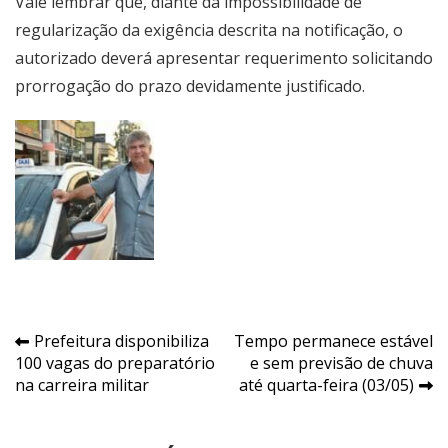
Vale lembrar que, diante da impossibilidade de
regularização da exigência descrita na notificação, o
autorizado deverá apresentar requerimento solicitando
prorrogação do prazo devidamente justificado.
Navegação
Prefeitura disponibiliza
Tempo permanece estável
100 vagas do preparatório
e sem previsão de chuva
de
na carreira militar
até quarta-feira (03/05)
Post