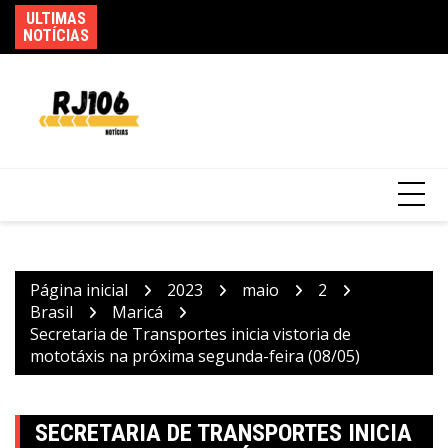
Ir
ULTIMAS
Po
para
NOTÍCIAS
de
Saiba quando será o recesso de fim de ano
o
para servidores públicos
conteúdo
Página inicial
2023
maio
2
Brasil
Maricá
Secretaria de Transportes inicia vistoria de
mototáxis na próxima segunda-feira (08/05)
SECRETARIA DE TRANSPORTES INICIA