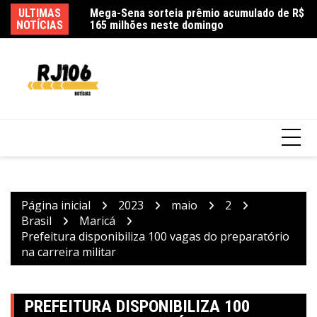
Ir
m na queda de
ULTIMAS
Mega-Sena sorteia prêmio acumulado de R$
Ag
para
 e filha
NOTÍCIAS
165 milhões neste domingo
as
o
conteúdo
Página inicial
2023
maio
2
Brasil
Maricá
Prefeitura disponibiliza 100 vagas do preparatório
na carreira militar
PREFEITURA DISPONIBILIZA 100