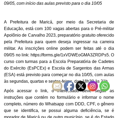
09/05, com início das aulas previsto para o dia 10/05
A Prefeitura de Maricá, por meio da Secretaria de
Educação, está com 100 vagas abertas para o Pré-militar
Apolônio de Carvalho 2023, preparatório gratuito oferecido
pela Prefeitura para quem deseja ingressar na carreira
militar. As inscrições online podem ser feitas até o dia
09/05 no link:
https://forms.gle/1xVDWEoGMA3ZRDPs5
. O
curso com turmas para a Escola Preparatória de Cadetes
do Exército (EsPCEx) e Escola de Sargentos das Armas
(ESA) está previsto para começar no dia 10/05, com aulas
às segundas, quartas e sextas-feiras, das 18h30 às 21h.
Após acessar o link, o interessado deve seguir as
instruções que contém no formulário e informar o nome
completo, número do Whatsapp com DDD, CPF, o gênero
que se identifica, se possui alguma deficiência, se é
morador de Maricá ou de outro município, se é do Estado