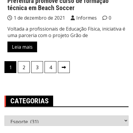
Prefeitura promove curso de formação
técnica em Beach Soccer
1 de dezembro de 2021
Informes
0
Voltada a profissionais de Educação Física, iniciativa é
uma parceria com o projeto Grão de
Leia mais
Paginação
1
2
3
4
de
posts
CATEGORIAS
Categorias