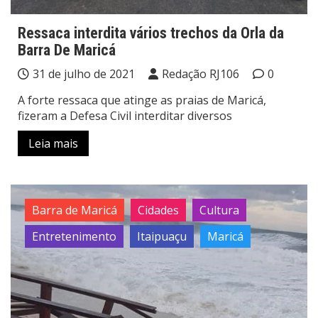
Ressaca interdita vários trechos da Orla da
Barra De Maricá
31 de julho de 2021
Redação RJ106
0
A forte ressaca que atinge as praias de Maricá,
fizeram a Defesa Civil interditar diversos
Leia mais
Barra de Maricá
Cidades
Cultura
Entretenimento
Itaipuaçu
Maricá