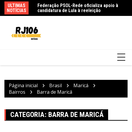
Ir
taquaquecetuba é
ULTIMAS
Federação PSOL-Rede oficializa apoio à
Ma
para
NOTÍCIAS
candidatura de Lula à reeleição
em
o
conteúdo
Página inicial
Brasil
Maricá
Bairros
Barra de Maricá
CATEGORIA:
BARRA DE MARICÁ