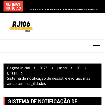
Ir
ULTIMAS
Fe
Incêndio em fábrica em Itaquaquecetuba é
para
NOTÍCIAS
ca
extinto após 33 horas
o
conteúdo
Página inicial
2026
junho
20
Brasil
Sistema de notificação de desastre evoluiu, mas
ainda tem fragilidades
SISTEMA DE NOTIFICAÇÃO DE