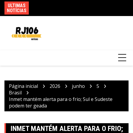
Ir
ULTIMAS
Q
Agosto terá dois eclipses; saiba como
para
NOTÍCIAS
he
assistir aos fenômenos
o
conteúdo
Página inicial
2026
junho
5
Brasil
Inmet mantém alerta para o frio; Sul e Sudeste
podem ter geada
INMET MANTÉM ALERTA PARA O FRIO;