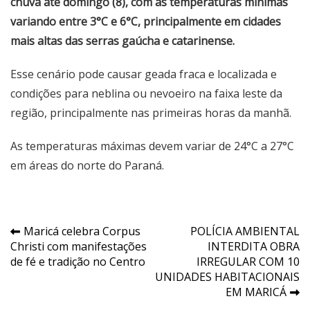
chuva até domingo (8), com as temperaturas mínimas
variando entre 3°C e 6°C, principalmente em cidades
mais altas das serras gaúcha e catarinense.
Esse cenário pode causar geada fraca e localizada e
condições para neblina ou nevoeiro na faixa leste da
região, principalmente nas primeiras horas da manhã.
As temperaturas máximas devem variar de 24°C a 27°C
em áreas do norte do Paraná.
Navegação
Maricá celebra Corpus
POLÍCIA AMBIENTAL
Christi com manifestações
INTERDITA OBRA
de
de fé e tradição no Centro
IRREGULAR COM 10
Post
UNIDADES HABITACIONAIS
EM MARICÁ