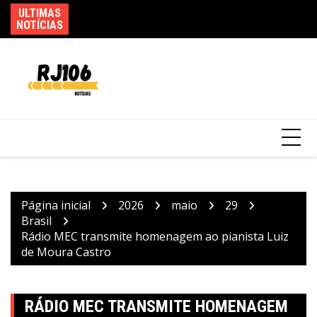
Ir
ULTIMAS
Ag
para
NOTÍCIAS
as
Mega-Sena sorteia prêmio acumulado de R$
o
165 milhões neste domingo
conteúdo
Página inicial
2026
maio
29
Brasil
Rádio MEC transmite homenagem ao pianista Luiz
de Moura Castro
RÁDIO MEC TRANSMITE HOMENAGEM