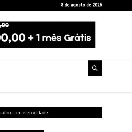
8 de agosto de 2026
a Federal indicia 16 pessoas por queda de avião da Voepass
balho com eletricidade