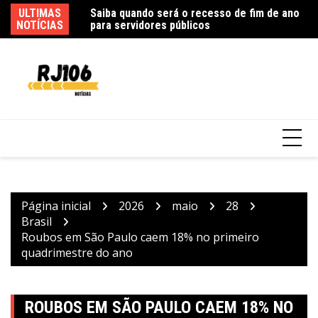
Ir
ULTIMAS
In
para
NOTÍCIAS
ex
o
conteúdo
Polícia Federal indicia 16 pessoas por queda
de avião da Voepass
Página inicial
2026
maio
28
Brasil
Roubos em São Paulo caem 18% no primeiro
quadrimestre do ano
ROUBOS EM SÃO PAULO CAEM 18% NO