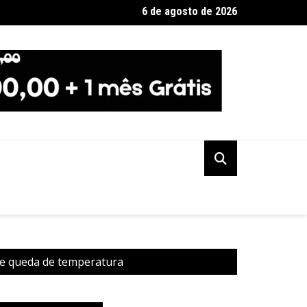
6 de agosto de 2026
no de SP diz que não haverá demissões de funcionários da CPTM
s e queda de temperatura