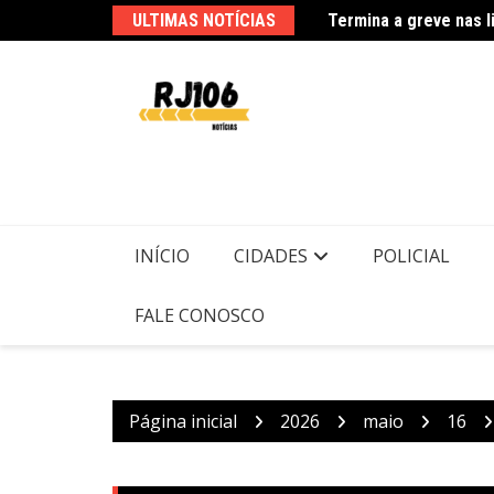
Termina a greve nas l
Ir
ULTIMAS NOTÍCIAS
para
o
conteúdo
Usuários de trens mu
INÍCIO
CIDADES
POLICIAL
FALE CONOSCO
Página inicial
2026
maio
16