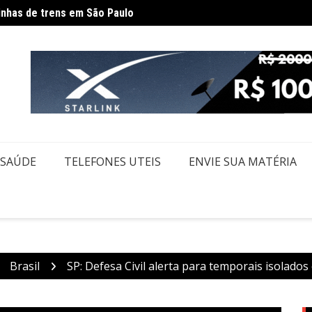
inhas de trens em São Paulo
Gover
dam rotina por causa de greve da CPTM
SAÚDE
TELEFONES UTEIS
ENVIE SUA MATÉRIA
Brasil
SP: Defesa Civil alerta para temporais isolado