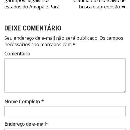
garimpos ilegais nos
Cláudio Castro é alvo de
de
estados do Amapá e Pará
busca e apreensão
Post
DEIXE COMENTÁRIO
Seu endereço de e-mail não será publicado. Os campos
necessários são marcados com *.
Comentário
Nome Completo *
Endereço de e-mail*