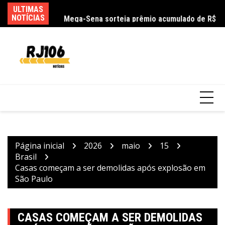
Ir
ULTIMAS
Ag
Mega-Sena sorteia prêmio acumulado de R$
para
NOTÍCIAS
as
165 milhões neste domingo
o
conteúdo
Página inicial
2026
maio
15
Brasil
Casas começam a ser demolidas após explosão em
São Paulo
CASAS COMEÇAM A SER DEMOLIDAS