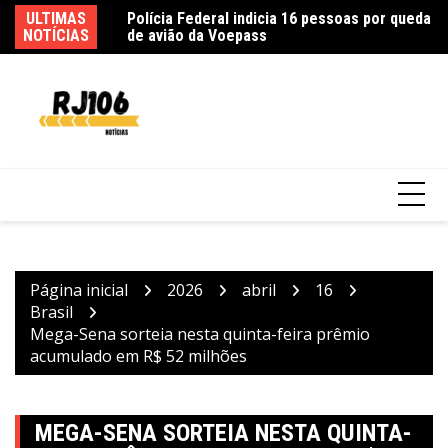
Ir
sidade e município
ULTIMAS
Polícia Federal indicia 16 pessoas por queda
In
para
NOTÍCIAS
de avião da Voepass
ex
o
conteúdo
Página inicial
2026
abril
16
Brasil
Mega-Sena sorteia nesta quinta-feira prêmio
acumulado em R$ 52 milhões
MEGA-SENA SORTEIA NESTA QUINTA-