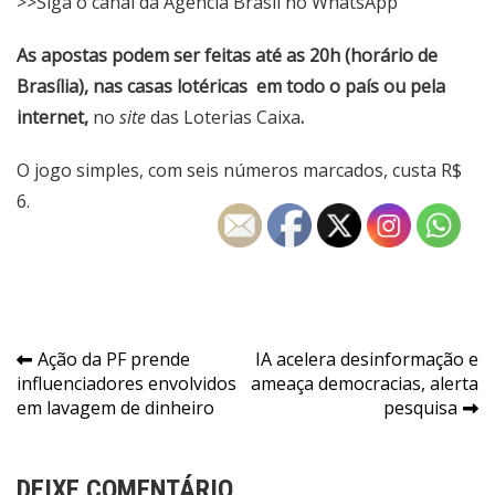
>>Siga o canal da Agência Brasil no WhatsApp
As apostas podem ser feitas até as 20h (horário de
Brasília), nas casas lotéricas em todo o país ou pela
internet,
no
site
das Loterias Caixa
.
O jogo simples, com seis números marcados, custa R$
6.
Navegação
Ação da PF prende
IA acelera desinformação e
influenciadores envolvidos
ameaça democracias, alerta
de
em lavagem de dinheiro
pesquisa
Post
DEIXE COMENTÁRIO