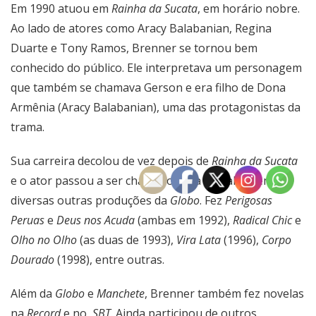
Em 1990 atuou em
Rainha da Sucata
, em horário nobre.
Ao lado de atores como Aracy Balabanian, Regina
Duarte e Tony Ramos, Brenner se tornou bem
conhecido do público. Ele interpretava um personagem
que também se chamava Gerson e era filho de Dona
Armênia (Aracy Balabanian), uma das protagonistas da
trama.
Sua carreira decolou de vez depois de
Rainha da Sucata
e o ator passou a ser chamado para trabalhar em
diversas outras produções da
Globo
. Fez
Perigosas
Peruas
e
Deus nos Acuda
(ambas em 1992),
Radical Chic
e
Olho no Olho
(as duas de 1993),
Vira Lata
(1996),
Corpo
Dourado
(1998), entre outras.
Além da
Globo
e
Manchete
, Brenner também fez novelas
na
Record
e no,
SBT
. Ainda participou de outros