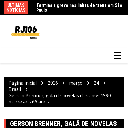
Ir
Termina a greve nas linhas de trens em São
ULTIMAS
Go
Paulo
para
NOTÍCIAS
d
o
conteúdo
Usuários de trens mudam rotina por causa
de greve da CPTM
Página inicial
2026
março
24
Brasil
Gerson Brenner, galã de novelas dos anos 1990,
morre aos 66 anos
GERSON BRENNER, GALÃ DE NOVELAS