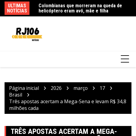
Ir
eloso embala show
ULTIMAS
Colombianas que morreram na queda de
M
para
NOTÍCIAS
helicóptero eram avó, mãe e filha
1
o
conteúdo
Página inicial
2026
março
17
Brasil
Três apostas acertam a Mega-Sena e levam R$ 34,8
milhões cada
TRÊS APOSTAS ACERTAM A MEGA-