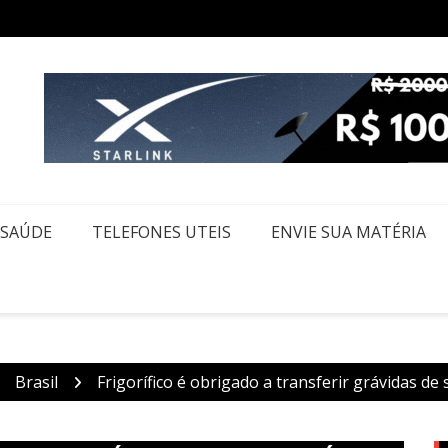
êmio acumulado de R$ 165 milhões neste domingo
Agosto
SAÚDE
TELEFONES UTEIS
ENVIE SUA MATÉRIA
Brasil
Frigorífico é obrigado a transferir grávidas de