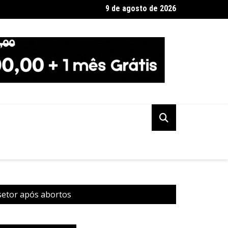
9 de agosto de 2026
 terá dois eclipses; saiba como assistir aos fenômenos
 setor após abortos