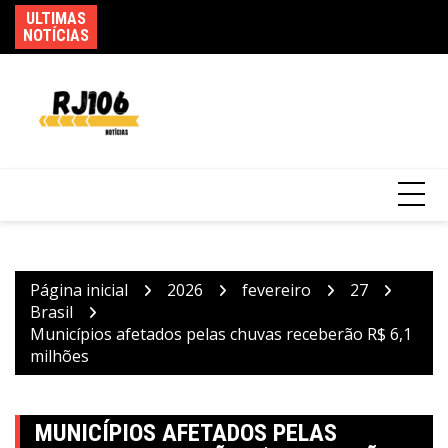
Ir
ULTIMAS
Go
Usuários de trens mudam rotina por causa
para
NOTÍCIAS
d
de greve da CPTM
o
conteúdo
Página inicial
2026
fevereiro
27
Brasil
Municípios afetados pelas chuvas receberão R$ 6,1
milhões
MUNICÍPIOS AFETADOS PELAS