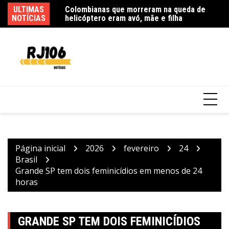
Colombianas que morreram na queda de
Ir
ULTIMAS
Ag
helicóptero eram avó, mãe e filha
para
NOTÍCIAS
as
o
conteúdo
Mega-Sena sorteia prêmio acumulado de R$
165 milhões neste domingo
Página inicial
2026
fevereiro
24
Brasil
Grande SP tem dois feminicídios em menos de 24
horas
GRANDE SP TEM DOIS FEMINICÍDIOS