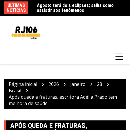
Ir
ULTIMAS
R
para
NOTÍCIAS
ex
o
conteúdo
Quatro pessoas morrem em queda de
helicóptero no Rio de Janeiro
Página inicial
2026
janeiro
28
Brasil
Após queda e fraturas, escritora Adélia Prado tem
melhora de saúde
APÓS QUEDA E FRATURAS,