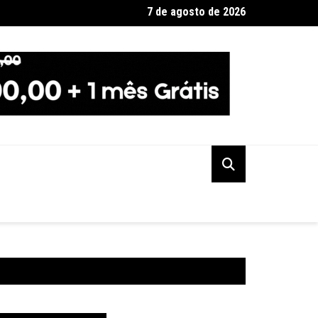
7 de agosto de 2026
ção PSOL-Rede oficializa apoio à candidatura de Lula à reeleiçã