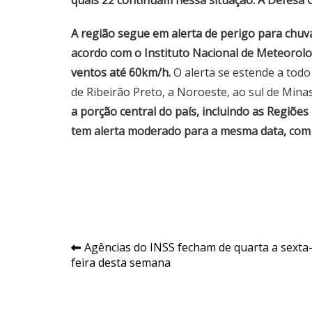
quais 22 continuam nessa situação. A Defesa C
A região segue em alerta de perigo para chuva
acordo com o Instituto Nacional de Meteorolo
ventos até 60km/h.
O alerta se estende a todo o
de Ribeirão Preto, a Noroeste, ao sul de Minas
a porção central do país, incluindo as Regiõe
tem alerta moderado para a mesma data, com 
Navegação
Agências do INSS fecham de quarta a sexta
feira desta semana
de
Post