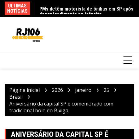
Ir
eloso embala show
ULTIMAS
PMs detêm motorista de ônibus em SP após
Sa
para
NOTÍCIAS
desentendimento no trânsito
pa
o
conteúdo
Página inicial
2026
janeiro
25
Brasil
Aniversário da capital SP é comemorado com
tradicional bolo do Bixiga
ANIVERSÁRIO DA CAPITAL SP É