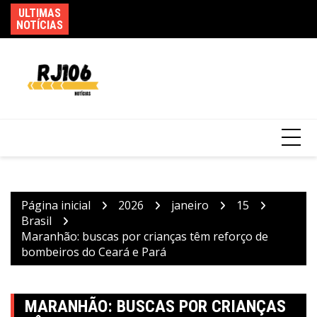
Ir
ULTIMAS
Po
para
NOTÍCIAS
de
o
Saiba quando será o recesso de fim de ano
conteúdo
para servidores públicos
Página inicial
2026
janeiro
15
Brasil
Maranhão: buscas por crianças têm reforço de
bombeiros do Ceará e Pará
MARANHÃO: BUSCAS POR CRIANÇAS