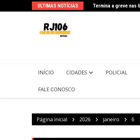
Ir
ender dezenas de integrantes do CV
ULTIMAS NOTÍCIAS
Termina a greve nas l
para
o
conteúdo
INÍCIO
CIDADES
POLICIAL
FALE CONOSCO
Página inicial
2026
janeiro
6