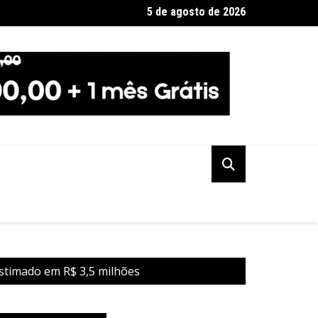
5 de agosto de 2026
ios de trens mudam rotina por causa de greve da CPTM
estimado em R$ 3,5 milhões