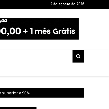
9 de agosto de 2026
 terá dois eclipses; saiba como assistir aos fenômenos
a superior a 90%