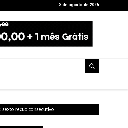
8 de agosto de 2026
quando será o recesso de fim de ano para servidores públicos
 sexto recuo consecutivo