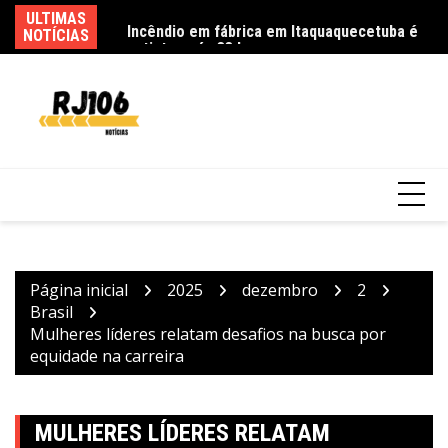
Ir
6 pessoas por queda
ULTIMAS
Incêndio em fábrica em Itaquaquecetuba é
Fe
para
NOTÍCIAS
extinto após 33 horas
ca
o
conteúdo
Página inicial
2025
dezembro
2
Brasil
Mulheres líderes relatam desafios na busca por
equidade na carreira
MULHERES LÍDERES RELATAM