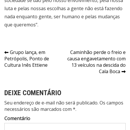
sociedade se dão pelo nosso envolvimento, pela nossa
luta e pelas nossas escolhas a gente não está fazendo
nada enquanto gente, ser humano e pelas mudanças
que queremos”.
Navegação
Grupo lança, em
Caminhão perde o freio e
Petrópolis, Ponto de
causa engavetamento com
de
Cultura Inês Ettiene
13 veículos na descida do
Post
Cala Boca
DEIXE COMENTÁRIO
Seu endereço de e-mail não será publicado. Os campos
necessários são marcados com *.
Comentário