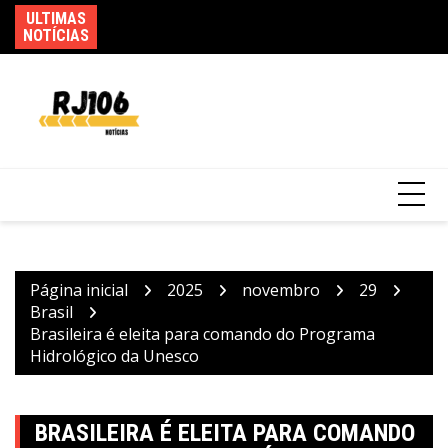
Ir
ULTIMAS
Sa
para
PMs detêm motorista de ônibus em SP após
NOTÍCIAS
pa
desentendimento no trânsito
o
conteúdo
Página inicial
2025
novembro
29
Brasil
Brasileira é eleita para comando do Programa
Hidrológico da Unesco
BRASILEIRA É ELEITA PARA COMANDO