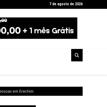
7 de agosto de 2026
io em fábrica em Itaquaquecetuba é extinto após 33 horas
pessoas em Erechim