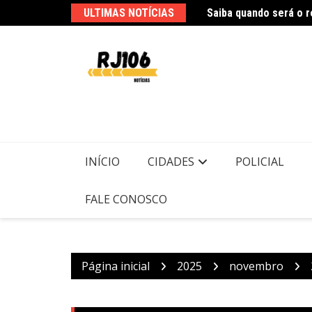
Ir
ULTIMAS NOTÍCIAS
para
o
conteúdo
Polícia Federal indic
INÍCIO
CIDADES
POLICIAL
FALE CONOSCO
Página inicial
2025
novembro