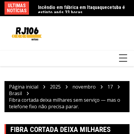
Ir
6 pessoas por queda
ULTIMAS
Incêndio em fábrica em Itaquaquecetuba é
Fe
para
NOTÍCIAS
extinto após 33 horas
ca
o
conteúdo
Página inicial
2025
novembro
17
Brasil
Fibra cortada deixa milhares sem serviço — mas o
telefone fixo não precisa parar.
FIBRA CORTADA DEIXA MILHARES