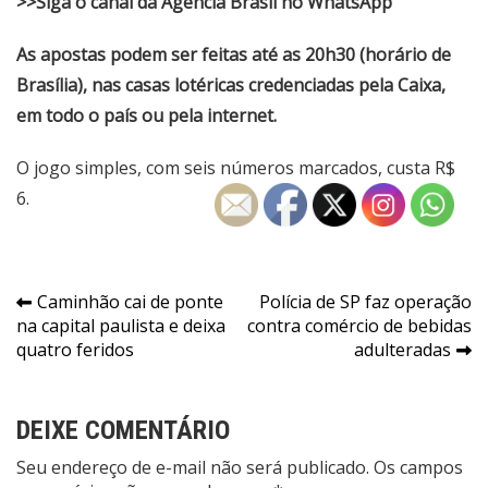
>>Siga o canal da Agência Brasil no WhatsApp
As apostas podem ser feitas até as 20h30 (horário de
Brasília), nas casas lotéricas credenciadas pela Caixa,
em todo o país ou pela internet.
O jogo simples, com seis números marcados, custa R$
6.
Navegação
Caminhão cai de ponte
Polícia de SP faz operação
na capital paulista e deixa
contra comércio de bebidas
de
quatro feridos
adulteradas
Post
DEIXE COMENTÁRIO
Seu endereço de e-mail não será publicado. Os campos