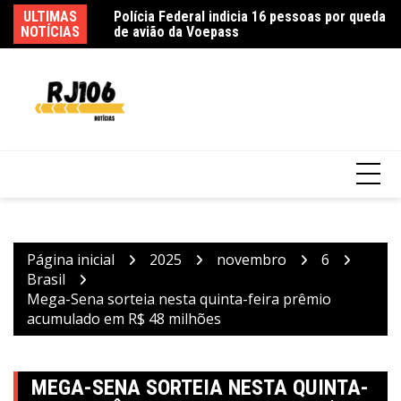
Ir
sidade e município
ULTIMAS
Polícia Federal indicia 16 pessoas por queda
In
para
NOTÍCIAS
de avião da Voepass
ex
o
conteúdo
Página inicial
2025
novembro
6
Brasil
Mega-Sena sorteia nesta quinta-feira prêmio
acumulado em R$ 48 milhões
MEGA-SENA SORTEIA NESTA QUINTA-