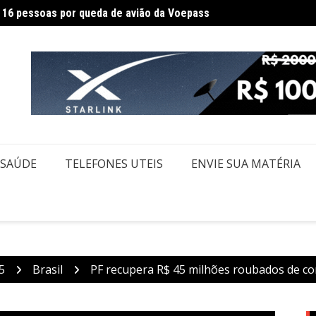
Federa
m Itaquaquecetuba é extinto após 33 horas
SAÚDE
TELEFONES UTEIS
ENVIE SUA MATÉRIA
5
Brasil
PF recupera R$ 45 milhões roubados de cor