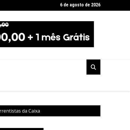
6 de agosto de 2026
ção PSOL-Rede oficializa apoio à candidatura de Lula à reeleiçã
rentistas da Caixa