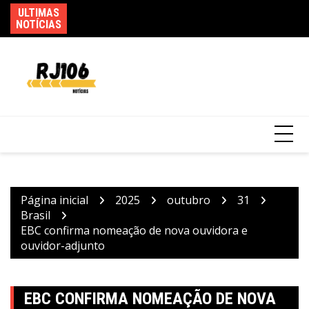
Ir
ULTIMAS
Fe
Incêndio em fábrica em Itaquaquecetuba é
para
NOTÍCIAS
ca
extinto após 33 horas
o
conteúdo
Página inicial
2025
outubro
31
Brasil
EBC confirma nomeação de nova ouvidora e
ouvidor-adjunto
EBC CONFIRMA NOMEAÇÃO DE NOVA