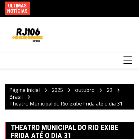
Ir
ULTIMAS
Ma
para
NOTÍCIAS
em
Federação PSOL-Rede oficializa apoio à
o
candidatura de Lula à reeleição
conteúdo
Página inicial
2025
outubro
29
Brasil
Theatro Municipal do Rio exibe Frida até o dia 31
THEATRO MUNICIPAL DO RIO EXIBE
FRIDA ATÉ O DIA 31