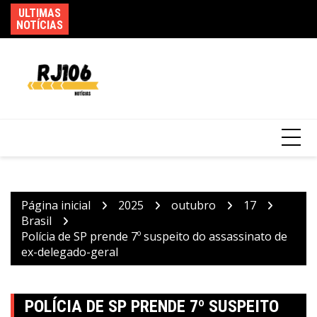
Ir
ULTIMAS
Po
Saiba quando será o recesso de fim de ano
para
NOTÍCIAS
de
para servidores públicos
o
conteúdo
Página inicial
2025
outubro
17
Brasil
Polícia de SP prende 7º suspeito do assassinato de
ex-delegado-geral
POLÍCIA DE SP PRENDE 7º SUSPEITO