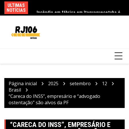
Ir
6 pessoas por queda
ULTIMAS
Incêndio em fábrica em Itaquaquecetuba é
Fe
para
NOTÍCIAS
extinto após 33 horas
ca
o
conteúdo
Página inicial
2025
setembro
12
Brasil
“Careca do INSS”, empresário e “advogado
ostentação” são alvos da PF
“CARECA DO INSS”, EMPRESÁRIO E