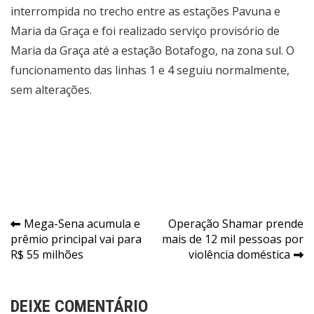
interrompida no trecho entre as estações Pavuna e
Maria da Graça e foi realizado serviço provisório de
Maria da Graça até a estação Botafogo, na zona sul. O
funcionamento das linhas 1 e 4 seguiu normalmente,
sem alterações.
Navegação
Mega-Sena acumula e
Operação Shamar prende
prêmio principal vai para
mais de 12 mil pessoas por
de
R$ 55 milhões
violência doméstica
Post
DEIXE COMENTÁRIO