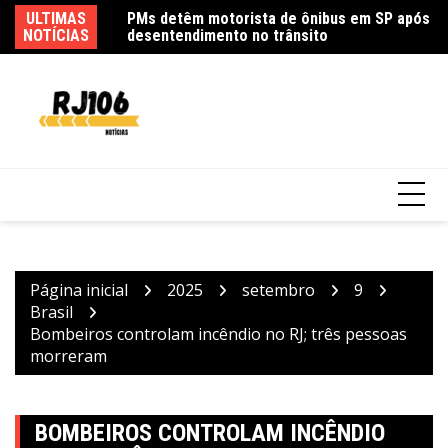
Ir
eloso embala show
ULTIMAS
PMs detêm motorista de ônibus em SP após
Sa
para
NOTÍCIAS
desentendimento no trânsito
pa
o
conteúdo
Página inicial
2025
setembro
9
Brasil
Bombeiros controlam incêndio no RJ; três pessoas
morreram
BOMBEIROS CONTROLAM INCÊNDIO