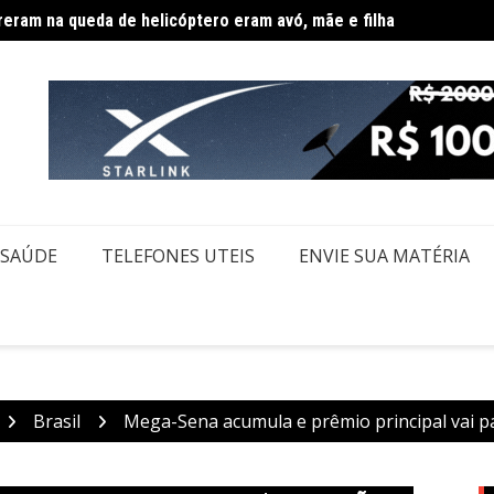
eram na queda de helicóptero eram avó, mãe e filha
Mega-
SAÚDE
TELEFONES UTEIS
ENVIE SUA MATÉRIA
Brasil
Mega-Sena acumula e prêmio principal vai p