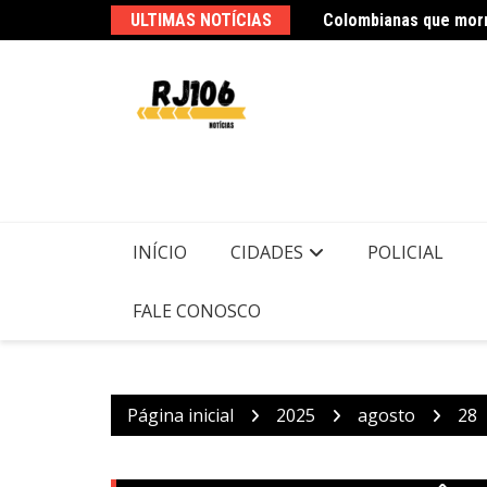
Ir
 show exclusivo na TV Brasil
ULTIMAS NOTÍCIAS
Colombianas que morr
para
o
conteúdo
INÍCIO
CIDADES
POLICIAL
FALE CONOSCO
Página inicial
2025
agosto
28